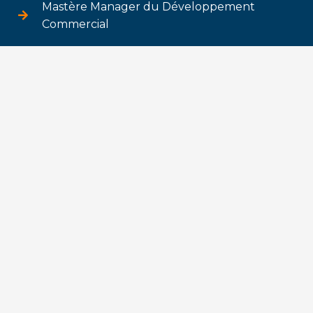
Mastère Manager du Développement
Commercial
Suivez-nous !
Dossier de candidature
Plaquette
Prendre RDV
Nos offres d’alternance