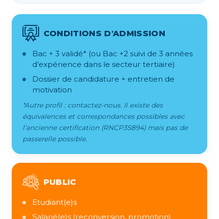
CONDITIONS D'ADMISSION
Bac + 3 validé* (ou Bac +2 suivi de 3 années
d’expérience dans le secteur tertiaire)
Dossier de candidature + entretien de
motivation
*Autre profil : contactez-nous. Il existe des
équivalences et correspondances possibles avec
l’ancienne certification (RNCP35894) mais pas de
passerelle possible.
PUBLIC
Etudiant(e)s
Salarié(e)s (reconversion, promotion)