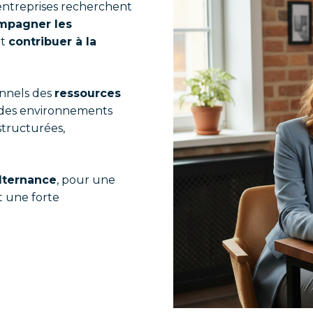
entreprises recherchent
mpagner les
t
contribuer à la
onnels des
ressources
s des environnements
structurées,
lternance
, pour une
t une forte