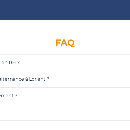
FAQ
r en RH ?
alternance à Lorient ?
ement ?