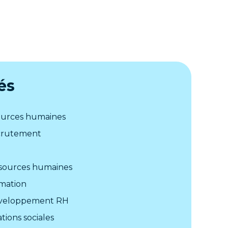
és
sources humaines
ecrutement
sources humaines
mation
éveloppement RH
tions sociales