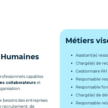
Métiers vis
s Humaines
Assistant(e) res
Chargé(e) de r
Gestionnaire RH
ofessionnels capables
Responsable res
s collaborateurs
et
Responsable for
ganisation.
Chargé(e) de d
ux besoins des entreprises
Responsable rela
e recrutement, de