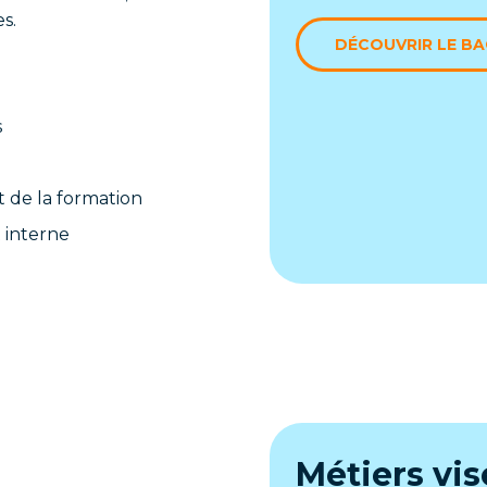
s.
DÉCOUVRIR LE B
s
t de la formation
t interne
Métiers vis