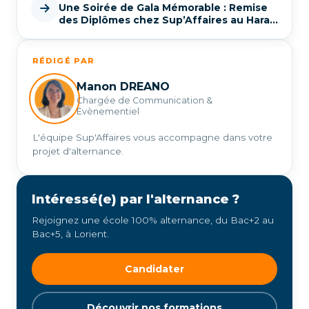
Une Soirée de Gala Mémorable : Remise
des Diplômes chez Sup’Affaires au Haras
d’Hennebont
RÉDIGÉ PAR
Manon DREANO
Chargée de Communication &
Évènementiel
L'équipe Sup'Affaires vous accompagne dans votre
projet d'alternance.
Intéressé(e) par l'alternance ?
Rejoignez une école 100% alternance, du Bac+2 au
Bac+5, à Lorient.
Candidater
Découvrir nos formations