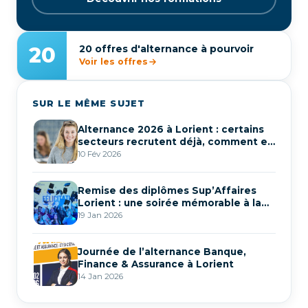
20
20 offres d'alternance à pourvoir
Voir les offres
SUR LE MÊME SUJET
Alternance 2026 à Lorient : certains
secteurs recrutent déjà, comment en
profiter ?
10 Fév 2026
Remise des diplômes Sup’Affaires
Lorient : une soirée mémorable à la
Cité de la Voile
19 Jan 2026
Journée de l’alternance Banque,
Finance & Assurance à Lorient
14 Jan 2026