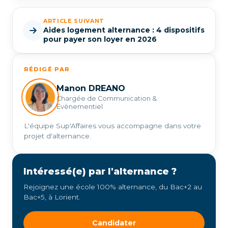
ARTICLE SUIVANT
Aides logement alternance : 4 dispositifs
pour payer son loyer en 2026
RÉDIGÉ PAR
Manon DREANO
Chargée de Communication &
Évènementiel
L'équipe Sup'Affaires vous accompagne dans votre
projet d'alternance.
Intéressé(e) par l'alternance ?
Rejoignez une école 100% alternance, du Bac+2 au
Bac+5, à Lorient.
Candidater