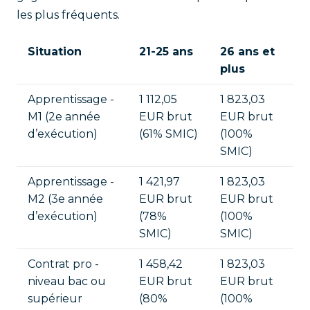
les plus fréquents.
Situation
21-25 ans
26 ans et
plus
Apprentissage -
1 112,05
1 823,03
M1 (2e année
EUR brut
EUR brut
d’exécution)
(61% SMIC)
(100%
SMIC)
Apprentissage -
1 421,97
1 823,03
M2 (3e année
EUR brut
EUR brut
d’exécution)
(78%
(100%
SMIC)
SMIC)
Contrat pro -
1 458,42
1 823,03
niveau bac ou
EUR brut
EUR brut
supérieur
(80%
(100%