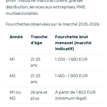
profil : industrie manufacturière, grande
distribution, services aux entreprises, PME
multisectorielles.
Fourchettes observées sur le marché 2025-2026 :
Année
Tranche
Fourchette brut
d’âge
mensuel (marché
indicatif)
M1
21-25
1 200 - 1 650 EUR
ans
M2
21-25
1 450 - 1 900 EUR
ans
M1 ou
26 ans et
À partir de 1 823 EUR
M2
plus
(minimum légal)